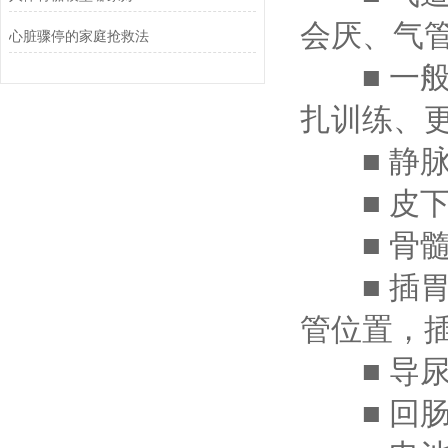
会厌、气
心脏骤停的家庭抢救法
■ 一般
扎训练、
■ 静脉
■ 皮下
■ 骨髓
■ 插胃
管位置，
■ 导尿
■ 回肠