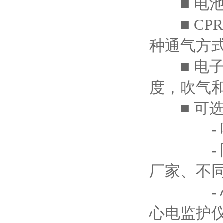
■ 电池
■ CP
种通气方
■ 电子
度，吹气
■ 可选
- 听诊
- 除颤
厂家、不
- 心电
心电监护