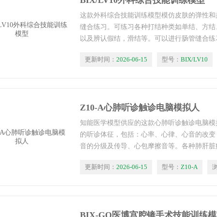
BIX/LV10外科综合技能训练模型
这款外科综合技能训练模型模仿皮肤的弹性和
缝合练习。可练习各种打结种类如单结、方结
以及辨认假结，滑结等。可以进行肠管缝合练
更新时间：
2026-06-15
型号：
BIX/LV10
Z10-A心肺听诊触诊电脑模拟人
知能医学模型供应的这款心肺听诊触诊电脑模
的听诊体征，包括：心率、心律、心音的改变
音的分级及传导、心包摩擦音等。各种肺肝脏
性呼吸音各种干、湿性罗音胸膜擦音，语颤的
更新时间：
2026-06-15
型号：
Z10-A
进行满肺或双肺对比听诊。
BIX-GQ医博宫腔镜手术技能训练