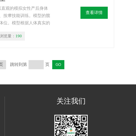
可以直观的模拟女性产后身体
查看详情
、按摩技能训练。模型的髋
体位。模型根据人体真实的
更换正常子宫、产后1小时
浏览量：
190
收缩性良好的子宫、软的收缩
易于分开暴露阴道等操作。
页
跳转到第
页
关注我们