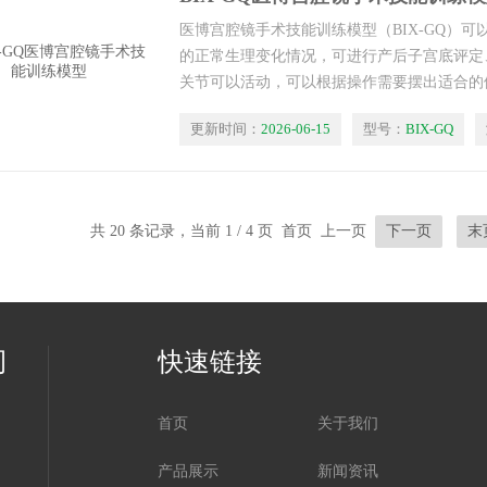
医博宫腔镜手术技能训练模型（BIX-GQ）
的正常生理变化情况，可进行产后子宫底评定
关节可以活动，可以根据操作需要摆出适合的
趾骨解剖结构标识，可以根据不同的培训需要
更新时间：
2026-06-15
型号：
BIX-GQ
子宫、产后第2日子宫、产后2周子宫、硬的
不良的子宫等，还可以模拟阴道口扩张、小阴
共 20 条记录，当前 1 / 4 页 首页 上一页
下一页
末
司
快速链接
首页
关于我们
产品展示
新闻资讯