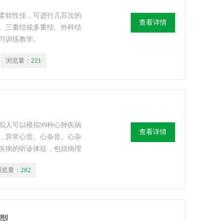
柔软性佳，可进行几百次的
查看详情
、三重结或多重结、外科结
习训练教学。
浏览量：
221
拟人可以模拟99种心肺疾病
查看详情
，异常心音、心杂音、心杂
疾病的听诊体征，包括病理
变化等。还可根据教学需要
浏览量：
282
模型