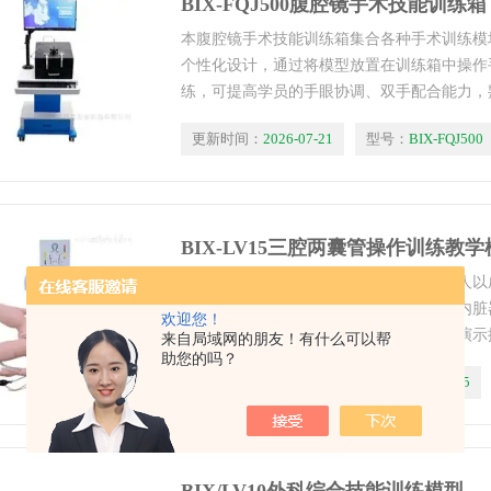
BIX-FQJ500腹腔镜手术技能训练箱
本腹腔镜手术技能训练箱集合各种手术训练模
个性化设计，通过将模型放置在训练箱中操作
练，可提高学员的手眼协调、双手配合能力，
移物、切开、剥离、止血、结扎、缝合及切除
更新时间：
2026-07-21
型号：
BIX-FQJ500
BIX-LV15三腔两囊管操作训练教
知能医学款三腔两囊管操作训练教学模拟人以
热塑体混合胶材料制造，具有造型逼真的内脏
欢迎您！
现各种体位，可以进行三腔两囊管压迫术演示
来自局域网的朋友！有什么可以帮
助您的吗？
血场景，在进行了正确的操作后即可有效止血
更新时间：
2026-07-20
型号：
BIX-LV15
胃、静脉注射、肌肉注射和皮下注射等练习。