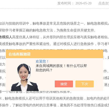
发布时间： 2026-05-20 点击次
与技能的培训中，触电事故是常见且危险的场景之一。触电急救模拟人
帮助学习者掌握正确的触电急救方法，为挽救生命提供关键支持。
救模拟人
高度仿真人体特征，从外形到内部生理反应都与真实触电者相似
境感受触电事故的严重性和紧迫性。通过对模拟人进行急救操作，学习者
培训的初期，学习者首先要学习如何安全地切断电源，避免自身触电，
可以通过触摸颈动脉搏动、观察胸部起伏等方式，准确判断其生命体征，
欢迎您！
能力，为后续的急救操作奠定基础。
来自局域网的朋友！有什么可以帮
助您的吗？
人出现呼吸心跳骤停时，学习者便要立即展开心肺复苏（CPR）操作。
率、位置是否正确，以及人工呼吸的操作是否规范等。模拟人内部的传感
界面进行反馈。学习者可以根据这些反馈信息，及时调整自己的操作，逐步
每一个动作要领，提高急救操作的准确性和效率。
，触电急救模拟人还可以用于培训其他相关的急救技能，如电灼伤的处
等操作，了解处理电灼伤时的注意事项，避免因不当处理导致伤口感染或