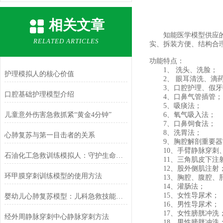
相关文章
知能医学模型供应
RELATED ARTICLES
实、拆装方便、结构合
功能特点：
1、 洗头、洗脸；
护理模拟人的核心价值
2、 眼耳清洗、滴
3、口腔护理、假牙
口腔基础护理模型介绍
4、口鼻气管插管；
5、吸痰法；
儿童意外伤害急救抓紧“黄金4分钟”
6、氧气吸入法；
7、口鼻饲食法；
8、洗胃法；
心肺复苏与第一目击者的关系
9、胸腔解剖重要器
10、手臂静脉穿刺、
石油化工急救训练模拟人：守护生命的无声导师
11、三角肌皮下注
12、股外侧肌注射
环甲膜穿刺训练模型的使用方法
13、胸腔、腹腔、肝
14、灌肠法；
15、女性导尿术；
婴幼儿心肺复苏模型：儿科急救技能的实训基石
16、男性导尿术；
17、女性膀胱冲洗
经外周静脉穿刺中心静脉穿刺方法
18、男性膀胱冲洗