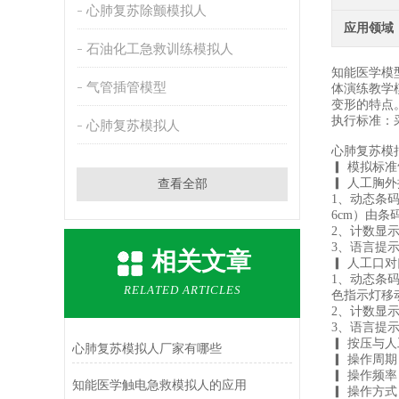
心肺复苏除颤模拟人
应用领域
石油化工急救训练模拟人
知能医学模
气管插管模型
体演练教学
变形的特点
执行标准：采
心肺复苏模拟人
心肺复苏模
▎ 模拟标
▎ 人工胸
查看全部
1、动态条
6cm）由
2、计数显
3、语言提
相关文章
▎ 人工口对
1、动态条码
RELATED ARTICLES
色指示灯移
2、计数显
3、语言提
▎ 按压与人
心肺复苏模拟人厂家有哪些
▎ 操作周期
▎ 操作频率
知能医学触电急救模拟人的应用
▎ 操作方