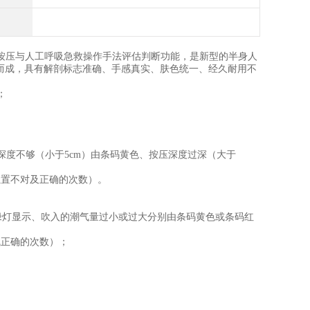
按压与人工呼吸急救操作手法评估判断功能，是新型的半身人
而成，具有解剖标志准确、手感真实、肤色统一、经久耐用不
；
压深度不够（小于5cm）由条码黄色、按压深度过深（大于
位置不对及正确的次数）。
。
）由条码绿灯显示、吹入的潮气量过小或过大分别由条码黄色或条码红
气正确的次数）；
；