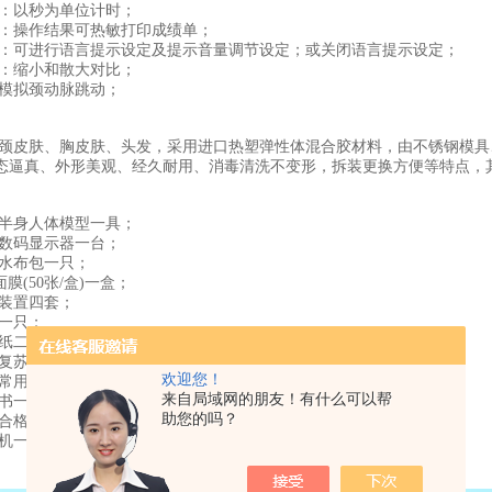
间：以秒为单位计时；
印：操作结果可热敏打印成绩单；
定：可进行语言提示设定及提示音量调节设定；或关闭语言提示设定；
孔：缩小和散大对比；
球模拟颈动脉跳动；
、颈皮肤、胸皮肤、头发，采用进口热塑弹性体混合胶材料，由不锈钢模
态逼真、外形美观、经久耐用、消毒清洗不变形，拆装更换方便等特点，
苏半身人体模型一具；
脑数码显示器一台；
防水布包一只；
面膜(50张/盒)一盒；
囊装置四套；
皮一只；
印纸二卷；
心肺复苏急救操作指南光盘一张；
欢迎您！
救常用技术使用手册一本；
来自局域网的朋友！有什么可以帮
明书一本；
助您的吗？
、合格证一套；
印机一台；