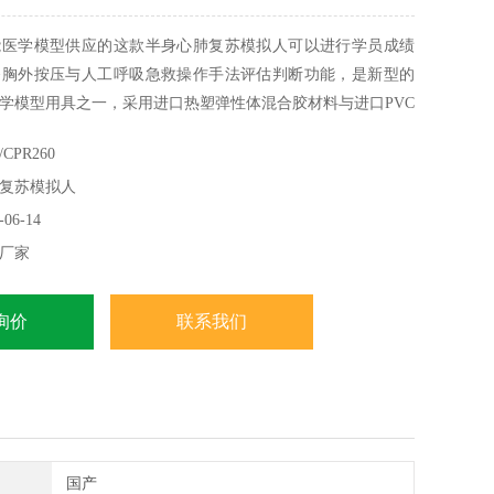
能医学模型供应的这款半身心肺复苏模拟人可以进行学员成绩
备胸外按压与人工呼吸急救操作手法评估判断功能，是新型的
学模型用具之一，采用进口热塑弹性体混合胶材料与进口PVC
而成，具有解剖标志准确、手感真实、肤色统一、经久耐用不
CPR260
复苏模拟人
06-14
厂家
询价
联系我们
国产