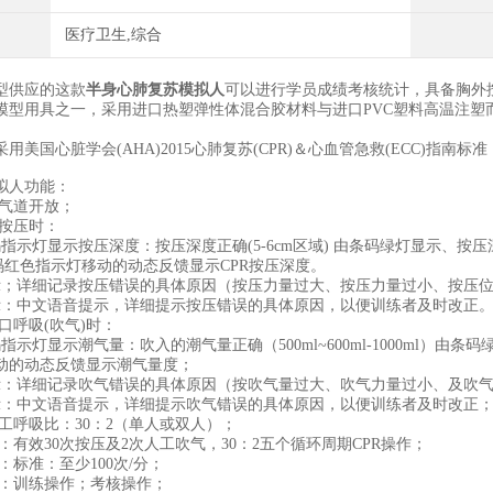
医疗卫生,综合
型供应的这款
半身心肺复苏模拟人
可以进行学员成绩考核统计，具备胸外
模型用具之一，采用进口热塑弹性体混合胶材料与进口PVC塑料高温注塑
。
用美国心脏学会(AHA)2015心肺复苏(CPR)＆心血管急救(ECC)指南标准
拟人功能：
准气道开放；
外按压时：
码指示灯显示按压深度：按压深度正确(5-6cm区域) 由条码绿灯显示、按
条码红色指示灯移动的动态反馈显示CPR按压深度。
示；详细记录按压错误的具体原因（按压力量过大、按压力量过小、按压
示：中文语音提示，详细提示按压错误的具体原因，以便训练者及时改正
口呼吸(吹气)时：
指示灯显示潮气量：吹入的潮气量正确（500ml~600ml-1000ml
动的动态反馈显示潮气量度；
示：详细记录吹气错误的具体原因（按吹气量过大、吹气力量过小、及吹
示：中文语音提示，详细提示吹气错误的具体原因，以便训练者及时改正
工呼吸比：30：2（单人或双人）；
：有效30次按压及2次人工吹气，30：2五个循环周期CPR操作；
：标准：至少100次/分；
式：训练操作；考核操作；