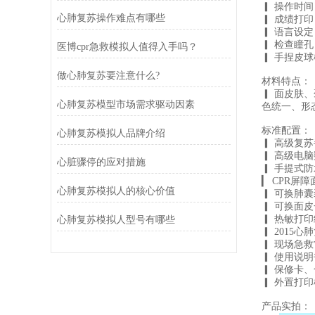
▎ 操作时
心肺复苏操作难点有哪些
▎ 成绩打
▎ 语言设
▎ 检查瞳
医博cpr急救模拟人值得入手吗？
▎ 手捏皮
做心肺复苏要注意什么?
材料特点：
▎ 面皮肤
心肺复苏模型市场需求驱动因素
色统一、形
标准配置：
心肺复苏模拟人品牌介绍
▎ 高级复
▎ 高级电
心脏骤停的应对措施
▎ 手提式
▎ CPR屏障
心肺复苏模拟人的核心价值
▎ 可换肺
▎ 可换面
▎ 热敏打
心肺复苏模拟人型号有哪些
▎ 2015
▎ 现场急
▎ 使用说
▎ 保修卡
▎ 外置打
产品实拍：